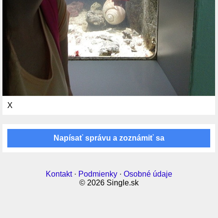
X
Napísať správu a zoznámiť sa
Kontakt
·
Podmienky
·
Osobné údaje
© 2026 Single.sk