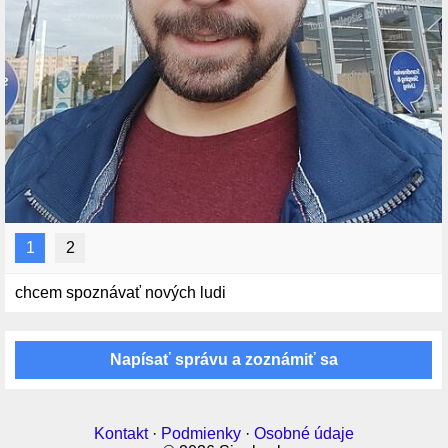
1
2
chcem spoznávať nových ludi
Napísať správu a zoznámiť sa
Kontakt
·
Podmienky
·
Osobné údaje