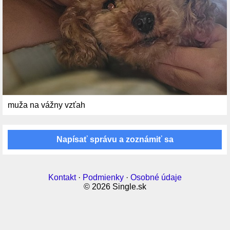
muža na vážny vzťah
Napísať správu a zoznámiť sa
Kontakt
·
Podmienky
·
Osobné údaje
© 2026 Single.sk