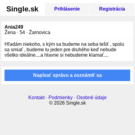
Single.sk
Prihlásenie
Registrácia
Ania249
Žena · 54 · Žarnovica
Hľadám niekoho, s kým sa budeme na seba tešiť , spolu
sa smiať , budeme tu jeden pre druhého keď nebude
všetko ideálne....a hlavne si nebudeme klamať....
Napísať správu a zoznámiť sa
Kontakt
·
Podmienky
·
Osobné údaje
© 2026 Single.sk