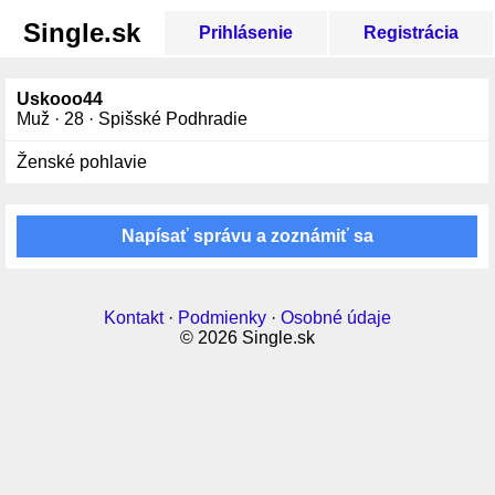
Single.sk
Prihlásenie
Registrácia
Uskooo44
Muž · 28 · Spišské Podhradie
Ženské pohlavie
Napísať správu a zoznámiť sa
Kontakt
·
Podmienky
·
Osobné údaje
© 2026 Single.sk